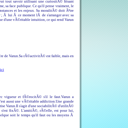
eut tout savoir utilisant une curiositÃ© frisant
e, sa face publique. Ce qu'il pense vraiment, le
nstances et les enjeux. Sa moralitÃ© doit Ãªtre
ur ; Ã lui Ã ce moment lÃ de s'arranger avec sa
ue d'une vÃ©ritable intuition, ce qui rend Varun
¨re de Varun.Sa rÃ©activitÃ© est faible, mais en
ici
c vigueur et fÃ©rocitÃ© s'il le faut.Varun a
 c'est aussi une vÃ©ritable addiction.Une grande
e Varun.Il s'agit d'une sociabilitÃ© d'utilitÃ©
l s'est fixÃ©. L'amitiÃ©, rÃ©elle, est pour lui,
elque soit le temps qu'il faut ou les moyens Ã