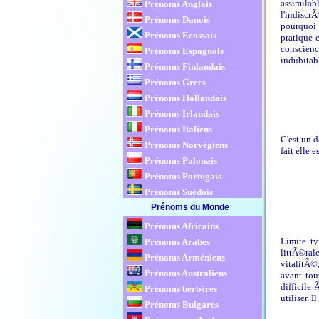
assimilab
Prénoms Anglais
l'indiscrÃ
Prénoms Danois
pourquoi 
Prénoms Ecossais
pratique 
conscienc
Prénoms Espagnols
indubitab
Prénoms Finlandais
Prénoms Grecs
Prénoms Hollandais
Prénoms Irlandais
Prénoms Italiens
C'est un d
Prénoms Norvégiens
fait elle
Prénoms Polonais
Prénoms Portugais
Prénoms Suédois
Prénoms du Monde
Prénoms Africains
Limite ty
Prénoms Arabes
littÃ©ral
Prénoms Arméniens
vitalitÃ©
Prénoms Australiens
avant tou
difficile
Prénoms berbères
utiliser. I
Prénoms Bulgares