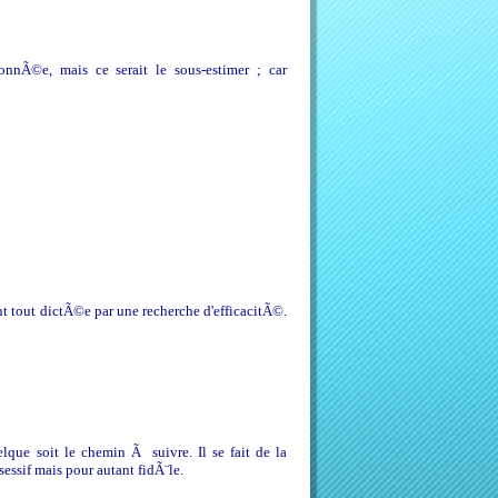
onnÃ©e, mais ce serait le sous-estimer ; car
vant tout dictÃ©e par une recherche d'efficacitÃ©.
lque soit le chemin Ã suivre. Il se fait de la
essif mais pour autant fidÃ¨le.