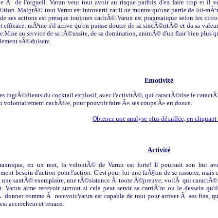
le Ã de l'orgueil. Varun veut tout avoir au risque parfois d'en faire trop et il v
©tion. MalgrÃ© tout Varun est introverti car il ne montre qu'une partie de lui-mÃªm
de ses actions est presque toujours cachÃ©.Varun est pragmatique selon les circo
et efficace, mÃªme s'il arrive qu'on puisse douter de sa sincÃ©ritÃ© et da sa vale
e.Mise au service de sa rÃ©ussite, de sa domination, animÃ© d'un flair bien plus q
lement sÃ©duisant.
Emotivité
es ingrÃ©dients du cocktail explosif, avec l'activitÃ©, qui caractÃ©rise le caractÃ
 est volontairement cachÃ©e, pour pouvoir faire Â« ses coups Â» en douce.
Obtenez une analyse plus détaillée, en cliquant 
Activité
rannique, en un mot, la volontÃ© de Varun est forte! Il poursuit son but ave
ement besoin d'action pour l'action. C'est pour lui une faÃ§on de se rassurer, mais
, une santÃ© exemplaire, une rÃ©sistance Ã toute Ã©preuve, voilÃ qui caractÃ©ris
t. Varun aime recevoir surtout si cela peut servir sa carriÃ¨re ou le dessein qu'i
 Ã donner comme Ã recevoir.Varun est capable de tout pour arriver Ã ses fins, qu
l est accrocheur et tenace.