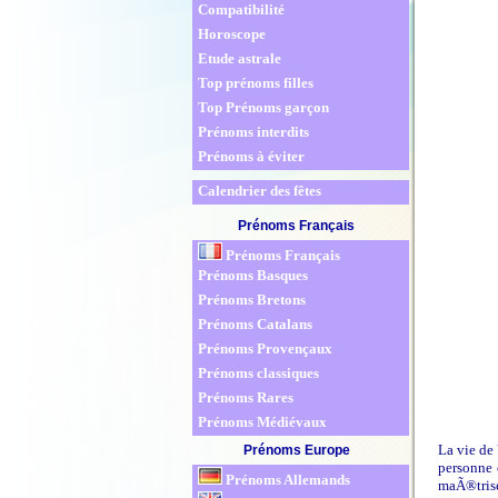
Compatibilité
Horoscope
Etude astrale
Top prénoms filles
Top Prénoms garçon
Prénoms interdits
Prénoms à éviter
Calendrier des fêtes
Prénoms Français
Prénoms Français
Prénoms Basques
Prénoms Bretons
Prénoms Catalans
Prénoms Provençaux
Prénoms classiques
Prénoms Rares
Prénoms Médiévaux
La vie de 
Prénoms Europe
personne 
Prénoms Allemands
maÃ®trise