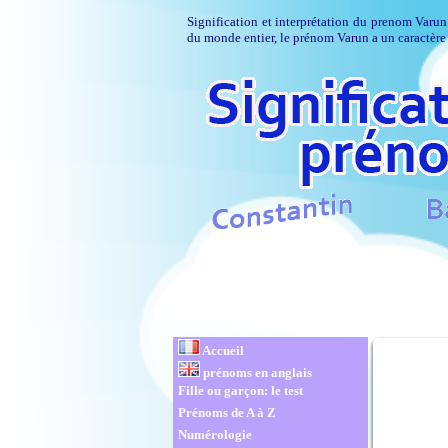
Signification et interprétation du prenom Varun
du monde entier, le prénom Varun a un caractère 
Accueil
prénoms en anglais
Fille ou garçon: le test
Prénoms de A à Z
Numérologie