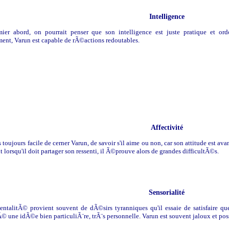
Intelligence
ier abord, on pourrait penser que son intelligence est juste pratique et ord
ment, Varun est capable de rÃ©actions redoutables.
Affectivité
as toujours facile de cerner Varun, de savoir s'il aime ou non, car son attitude est a
lorsqu'il doit partager son ressenti, il Ã©prouve alors de grandes difficultÃ©s.
Sensorialité
entalitÃ© provient souvent de dÃ©sirs tyranniques qu'il essaie de satisfaire que
© une idÃ©e bien particuliÃ¨re, trÃ¨s personnelle. Varun est souvent jaloux et poss