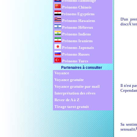
Prénoms cambodge
Prénoms Chinois
Prénoms Egyptiens
D'un prem
Prénoms Hawaiens
discrÃ¨te
Prénoms Hébreux
Prénoms Indiens
Prénoms Iraniens
Prénoms Japonais
Prénoms Russes
Prénoms Turcs
Partenaires à consulter
Voyance
Voyance gratuite
Il n'est p
Voyance gratuite par mail
Cependant 
Interprétation des rêves
Rever de A à Z
Tirage tarot gratuit
Sa sentim
sensualitÃ