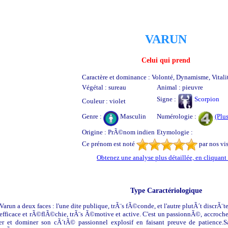
VARUN
Celui qui prend
Caractère et dominance : Volonté, Dynamisme, Vitali
Végétal : sureau
Animal : pieuvre
Signe :
Scorpion
Couleur : violet
Genre :
Masculin
Numérologie :
(Plus
Origine : PrÃ©nom indien
Etymologie :
Ce prénom est noté
par nos vis
Obtenez une analyse plus détaillée, en cliquant 
Type Caractériologique
Varun a deux faces : l'une dite publique, trÃ¨s fÃ©conde, et l'autre plutÃ´t discrÃ¨te
efficace et rÃ©flÃ©chie, trÃ¨s Ã©motive et active. C'est un passionnÃ©, accrocheu
r et dominer son cÃ´tÃ© passionnel explosif en faisant preuve de patience.Sa