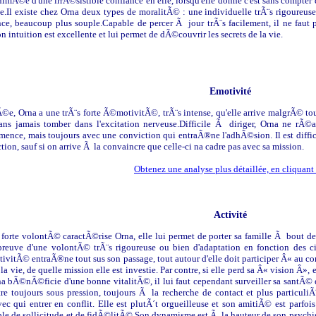
animÃ©e d'une irrÃ©sistible confiance en elle, lorsqu'elle donne c'est sans compte
te.Il existe chez Orna deux types de moralitÃ© : une individuelle trÃ¨s rigoureus
nce, beaucoup plus souple.Capable de percer Ã jour trÃ¨s facilement, il ne faut 
n intuition est excellente et lui permet de dÃ©couvrir les secrets de la vie.
Emotivité
©e, Orna a une trÃ¨s forte Ã©motivitÃ©, trÃ¨s intense, qu'elle arrive malgrÃ© t
sans jamais tomber dans l'excitation nerveuse.Difficile Ã diriger, Orna ne rÃ©a
ce, mais toujours avec une conviction qui entraÃ®ne l'adhÃ©sion. Il est difficile
ction, sauf si on arrive Ã la convaincre que celle-ci na cadre pas avec sa mission.
Obtenez une analyse plus détaillée, en cliquant 
Activité
 forte volontÃ© caractÃ©rise Orna, elle lui permet de porter sa famille Ã bout de b
 preuve d'une volontÃ© trÃ¨s rigoureuse ou bien d'adaptation en fonction des 
tivitÃ© entraÃ®ne tout sus son passage, tout autour d'elle doit participer Â« au co
 la vie, de quelle mission elle est investie. Par contre, si elle perd sa Â« vision Â»,
na bÃ©nÃ©ficie d'une bonne vitalitÃ©, il lui faut cependant surveiller sa santÃ© 
tre toujours sous pression, toujours Ã la recherche de contact et plus particul
c qui entrer en conflit. Elle est plutÃ´t orgueilleuse et son amitiÃ© est parfois 
le de sollicitude et de fidÃ©litÃ©.Son dynamisme est Ã la hauteur de son psychis