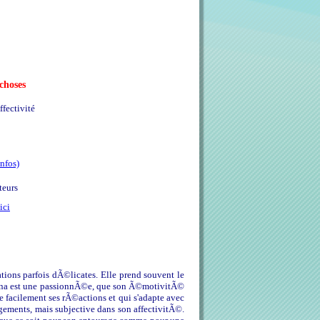
choses
ffectivité
infos)
teurs
ici
tions parfois dÃ©licates. Elle prend souvent le
 Orna est une passionnÃ©e, que son Ã©motivitÃ©
se facilement ses rÃ©actions et qui s'adapte avec
ements, mais subjective dans son affectivitÃ©.