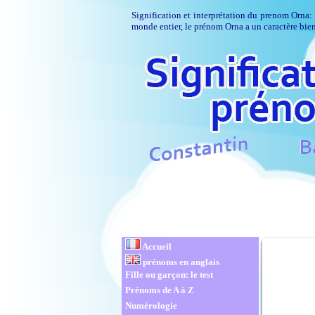
Signification et interprétation du prenom Orna:
monde entier, le prénom Orna a un caractère bien
Accueil
prénoms en anglais
Fille ou garçon: le test
Prénoms de A à Z
Numérologie