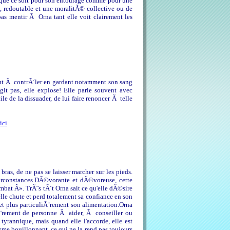
r que ce soit pour son entourage comme pour une
e, redoutable et une moralitÃ© collective ou de
pas mentir Ã Orna tant elle voit clairement les
out Ã contrÃ´ler en gardant notamment son sang
git pas, elle explose! Elle parle souvent avec
 de la dissuader, de lui faire renoncer Ã telle
ici
ras, de ne pas se laisser marcher sur les pieds.
circonstances.DÃ©vorante et dÃ©voreuse, cette
mbat Â». TrÃ¨s tÃ´t Orna sait ce qu'elle dÃ©sire
 elle chute et perd totalement sa confiance en son
et plus particuliÃ¨rement son alimentation.Orna
iÃ¨rement de personne Ã aider, Ã conseiller ou
tyrannique, mais quand elle l'accorde, elle est
me bouillonnant, ce qui ne la rend pas toujours