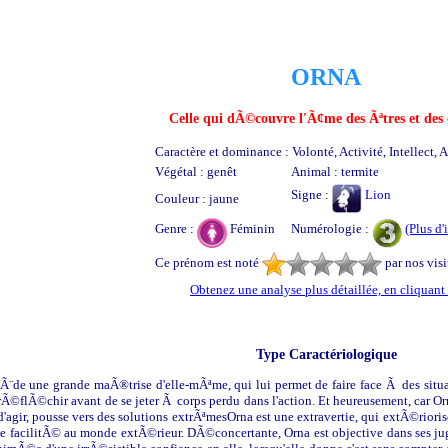
ORNA
Celle qui dÃ©couvre l'Ã¢me des Ãªtres et des 
Caractère et dominance : Volonté, Activité, Intellect, A
Végétal : genêt
Animal : termite
Signe :
Lion
Couleur : jaune
Genre :
Féminin
Numérologie :
(Plus d'
Ce prénom est noté
par nos visi
Obtenez une analyse plus détaillée, en cliquant 
Type Caractériologique
Ã¨de une grande maÃ®trise d'elle-mÃªme, qui lui permet de faire face Ã des situa
rÃ©flÃ©chir avant de se jeter Ã corps perdu dans l'action. Et heureusement, car
 d'agir, pousse vers des solutions extrÃªmesOrna est une extravertie, qui extÃ©riori
e facilitÃ© au monde extÃ©rieur. DÃ©concertante, Orna est objective dans ses jug