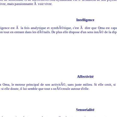
vivre, mais passionnante Ã voir vivre.
Intelligence
ligence est Ã la fois analytique et synthÃ©tique, c'est Ã dire que Orna est ca
 tout en entrant dans les dÃ©tails. De plus elle dispose d'un sens innÃ© de la dipl
Affectivité
ez Orna, le moteur principal de son activitÃ©, sans juste milieu. Si elle croit, 
si elle doute, il lui semble que tout s oeÃ©croule autour d'elle.
Sensorialité