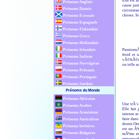
Elle est 
Prénoms Anglais
cause jus
Prénoms Danois
circonsta
choses. So
Prénoms Ecossais
Prénoms Espagnols
Prénoms Finlandais
Prénoms Grecs
Prénoms Hollandais
PassionnÃ
Prénoms Irlandais
froid et 
Prénoms Italiens
vÃ©hÃ©men
Prénoms Norvégiens
ou telle a
Prénoms Polonais
Prénoms Portugais
Prénoms Suédois
Prénoms du Monde
Prénoms Africains
Une trÃ¨s
Prénoms Arabes
Elle fait
Prénoms Arméniens
intense ac
faire dans
Prénoms Australiens
destin.Or
Prénoms berbères
est un Ãª
Prénoms Bulgares
mÃªme ave
remarquab