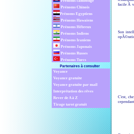
Prénoms cambodge
facile Ã 
Prénoms Chinois
Prénoms Egyptiens
Prénoms Hawaiens
Prénoms Hébreux
Son intel
Prénoms Indiens
opÃ©ration
Prénoms Iraniens
Prénoms Japonais
Prénoms Russes
Prénoms Turcs
Partenaires à consulter
Voyance
Voyance gratuite
Voyance gratuite par mail
Interprétation des rêves
C'est, ch
Rever de A à Z
cependant 
Tirage tarot gratuit