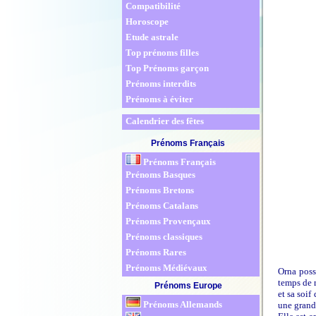
Compatibilité
Horoscope
Etude astrale
Top prénoms filles
Top Prénoms garçon
Prénoms interdits
Prénoms à éviter
Calendrier des fêtes
Prénoms Français
Prénoms Français
Prénoms Basques
Prénoms Bretons
Prénoms Catalans
Prénoms Provençaux
Prénoms classiques
Prénoms Rares
Prénoms Médiévaux
Orna poss
temps de 
Prénoms Europe
et sa soif
Prénoms Allemands
une grand