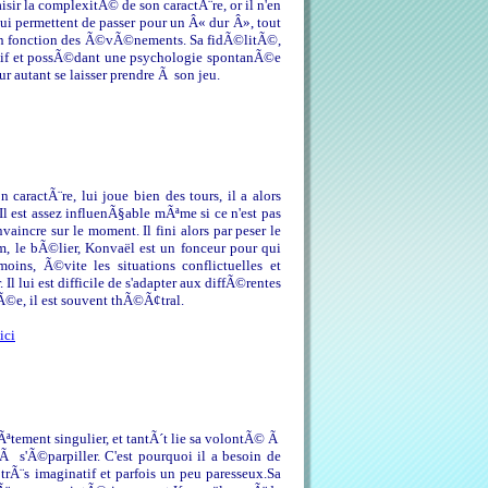
isir la complexitÃ© de son caractÃ¨re, or il n'en
lui permettent de passer pour un Â« dur Â», tout
e en fonction des Ã©vÃ©nements. Sa fidÃ©litÃ©,
uitif et possÃ©dant une psychologie spontanÃ©e
ur autant se laisser prendre Ã son jeu.
aractÃ¨re, lui joue bien des tours, il a alors
 est assez influenÃ§able mÃªme si ce n'est pas
nvaincre sur le moment. Il fini alors par peser le
m, le bÃ©lier, Konvaël est un fonceur pour qui
ins, Ã©vite les situations conflictuelles et
l lui est difficile de s'adapter aux diffÃ©rentes
Ã©e, il est souvent thÃ©Ã¢tral.
ici
tÃªtement singulier, et tantÃ´t lie sa volontÃ© Ã
 s'Ã©parpiller. C'est pourquoi il a besoin de
 trÃ¨s imaginatif et parfois un peu paresseux.Sa