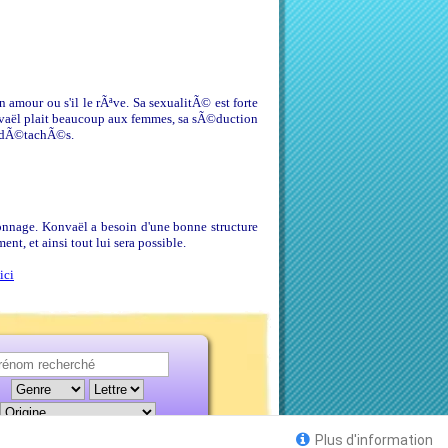
on amour ou s'il le rÃªve. Sa sexualitÃ© est forte
vaël plait beaucoup aux femmes, sa sÃ©duction
rs dÃ©tachÃ©s.
onnage. Konvaël a besoin d'une bonne structure
nt, et ainsi tout lui sera possible.
ici
Plus d'information