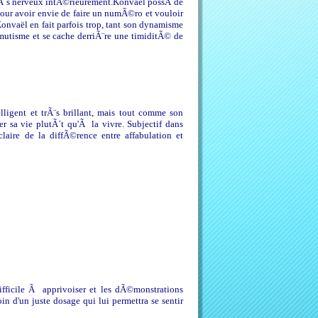
trÃ¨s nerveux intÃ©rieurement.Konvaël possÃ¨de
 tour avoir envie de faire un numÃ©ro et vouloir
onvaël en fait parfois trop, tant son dynamisme
n mutisme et se cache derriÃ¨re une timiditÃ© de
lligent et trÃ¨s brillant, mais tout comme son
r sa vie plutÃ´t qu'Ã la vivre. Subjectif dans
aire de la diffÃ©rence entre affabulation et
ifficile Ã apprivoiser et les dÃ©monstrations
n d'un juste dosage qui lui permettra se sentir