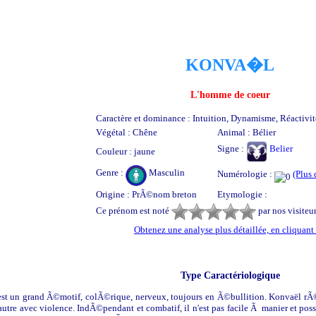
KONVA�L
L'homme de coeur
Caractère et dominance : Intuition, Dynamisme, Réactivité
Végétal : Chêne
Animal : Bélier
Signe :
Belier
Couleur : jaune
Genre :
Masculin
Numérologie :
(Plus 
Origine : PrÃ©nom breton
Etymologie :
Ce prénom est noté
par nos visiteu
Obtenez une analyse plus détaillée, en cliquant 
Type Caractériologique
st un grand Ã©motif, colÃ©rique, nerveux, toujours en Ã©bullition. Konvaël rÃ
utre avec violence. IndÃ©pendant et combatif, il n'est pas facile Ã manier et po