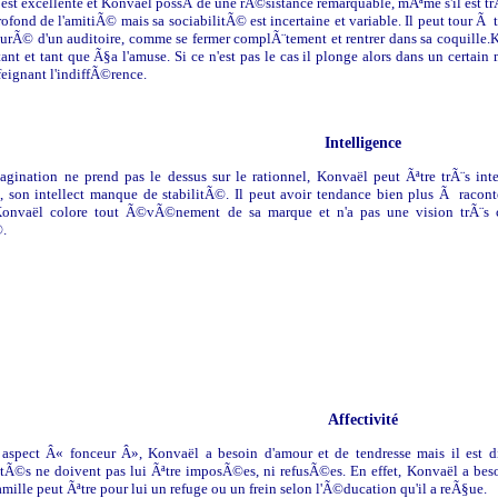
 est excellente et Konvaël possÃ¨de une rÃ©sistance remarquable, mÃªme s'il est 
rofond de l'amitiÃ© mais sa sociabilitÃ© est incertaine et variable. Il peut tour Ã
ourÃ© d'un auditoire, comme se fermer complÃ¨tement et rentrer dans sa coquille.K
tant et tant que Ã§a l'amuse. Si ce n'est pas le cas il plonge alors dans un certai
feignant l'indiffÃ©rence.
Intelligence
agination ne prend pas le dessus sur le rationnel, Konvaël peut Ãªtre trÃ¨s inte
, son intellect manque de stabilitÃ©. Il peut avoir tendance bien plus Ã raconte
onvaël colore tout Ã©vÃ©nement de sa marque et n'a pas une vision trÃ¨s cl
.
Affectivité
aspect Â« fonceur Â», Konvaël a besoin d'amour et de tendresse mais il est d
vitÃ©s ne doivent pas lui Ãªtre imposÃ©es, ni refusÃ©es. En effet, Konvaël a besoi
amille peut Ãªtre pour lui un refuge ou un frein selon l'Ã©ducation qu'il a reÃ§ue.