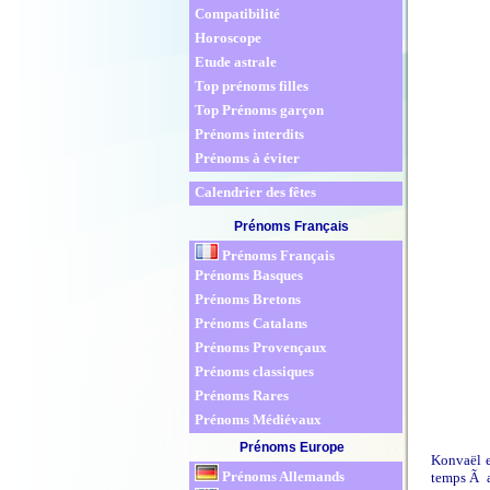
Compatibilité
Horoscope
Etude astrale
Top prénoms filles
Top Prénoms garçon
Prénoms interdits
Prénoms à éviter
Calendrier des fêtes
Prénoms Français
Prénoms Français
Prénoms Basques
Prénoms Bretons
Prénoms Catalans
Prénoms Provençaux
Prénoms classiques
Prénoms Rares
Prénoms Médiévaux
Prénoms Europe
Konvaël e
Prénoms Allemands
temps Ã a