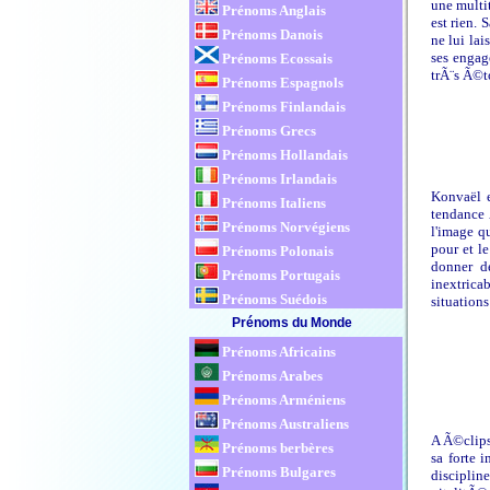
une multit
Prénoms Anglais
est rien.
Prénoms Danois
ne lui la
ses engag
Prénoms Ecossais
trÃ¨s Ã©to
Prénoms Espagnols
Prénoms Finlandais
Prénoms Grecs
Prénoms Hollandais
Prénoms Irlandais
Konvaël e
Prénoms Italiens
tendance 
Prénoms Norvégiens
l'image qu
pour et l
Prénoms Polonais
donner de
Prénoms Portugais
inextricab
Prénoms Suédois
situation
Prénoms du Monde
Prénoms Africains
Prénoms Arabes
Prénoms Arméniens
Prénoms Australiens
A Ã©clipse
Prénoms berbères
sa forte 
Prénoms Bulgares
disciplin