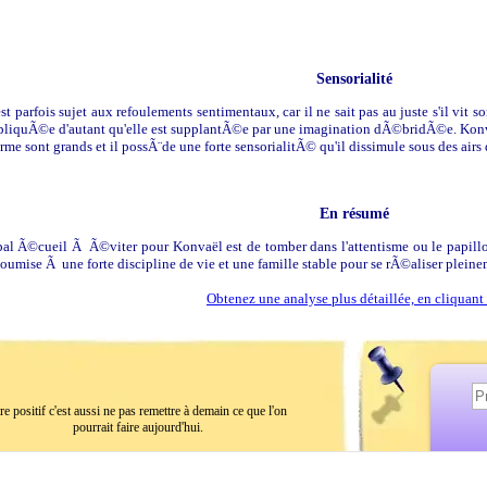
Sensorialité
t parfois sujet aux refoulements sentimentaux, car il ne sait pas au juste s'il vit s
liquÃ©e d'autant qu'elle est supplantÃ©e par une imagination dÃ©bridÃ©e. Kon
arme sont grands et il possÃ¨de une forte sensorialitÃ© qu'il dissimule sous des ai
En résumé
pal Ã©cueil Ã Ã©viter pour Konvaël est de tomber dans l'attentisme ou le papill
oumise Ã une forte discipline de vie et une famille stable pour se rÃ©aliser pleineme
Obtenez une analyse plus détaillée, en cliquant 