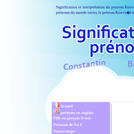
Signification et interprétation du prenom Konv
prénoms du monde entier, le prénom Konva�l a un
Accueil
prénoms en anglais
Fille ou garçon: le test
Prénoms de A à Z
Numérologie