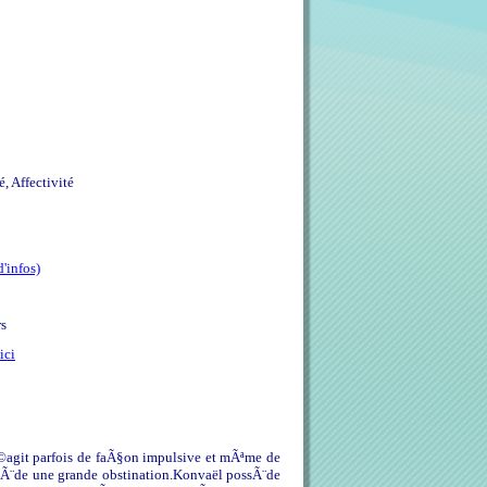
, Affectivité
d'infos)
rs
ici
©agit parfois de faÃ§on impulsive et mÃªme de
ssÃ¨de une grande obstination.Konvaël possÃ¨de