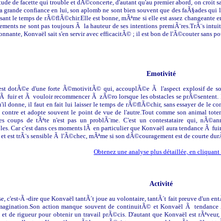
ude de facette qui trouble et dÃ©concerte, d'autant qu'au premier abord, on croit sa
 Sa grande confiance en lui, son aplomb ne sont bien souvent que des faÃ§ades qui 
issant le temps de rÃ©flÃ©chir.Elle est bonne, mÃªme si elle est assez changeant
ements ne sont pas toujours Ã la hauteur de ses intentions premiÃ¨res.TrÃ¨s int
nnante, Konvaël sait s'en servir avec efficacitÃ© ; il est bon de l'Ã©couter sans po
Emotivité
st dotÃ©e d'une forte Ã©motivitÃ© qui, accouplÃ©e Ã l'aspect explosif de son c
Ã fuir et Ã vouloir recommencer Ã zÃ©ro lorsque les obstacles se prÃ©sentent. Il
'il donne, il faut en fait lui laisser le temps de rÃ©flÃ©chir, sans essayer de le co
e contre et adopte souvent le point de vue de l'autre.Tout comme son animal tote
s coups de tÃªte n'est pas un problÃ¨me. C'est un contestataire qui, nÃ©anmo
les. Car c'est dans ces moments lÃ en particulier que Konvaël aura tendance Ã fuir. I
s et est trÃ¨s sensible Ã l'Ã©chec, mÃªme si son dÃ©couragement est de courte dur
Obtenez une analyse plus détaillée, en cliquant 
Activité
, c'est-Ã -dire que Konvaël tantÃ´t joue au volontaire, tantÃ´t fait preuve d'un en
imagination.Son action manque souvent de continuitÃ© et Konvaël Ã tendance Ã
e et de rigueur pour obtenir un travail prÃ©cis. D'autant que Konvaël est rÃªveur,