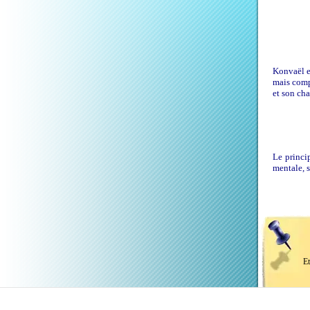
Konvaël es
mais comp
et son ch
Le princi
mentale, s