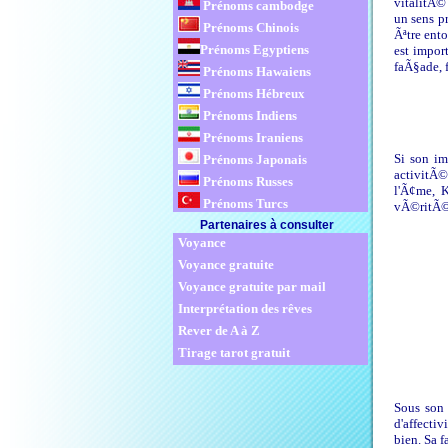
vitalitÃ©
Prénoms cambodge
un sens p
Prénoms Chinois
Ãªtre ent
Prénoms Egyptiens
est impor
faÃ§ade, 
Prénoms Hawaiens
Prénoms Hébreux
Prénoms Indiens
Prénoms Iraniens
Si son im
Prénoms Japonais
activitÃ©
Prénoms Russes
l'Ã¢me, K
Prénoms Turcs
vÃ©ritÃ©
Partenaires à consulter
Voyance
Voyance gratuite
Voyance gratuite par mail
Interprétation des rêves
Rever de A à Z
Tirage tarot gratuit
Sous son 
d'affecti
bien. Sa f