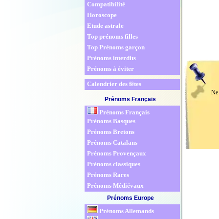
Compatibilité
Horoscope
Etude astrale
Top prénoms filles
Top Prénoms garçon
Prénoms interdits
Prénoms à éviter
Calendrier des fêtes
Prénoms Français
Prénoms Français
Prénoms Basques
Prénoms Bretons
Prénoms Catalans
Prénoms Provençaux
Prénoms classiques
Prénoms Rares
Prénoms Médiévaux
Prénoms Europe
Prénoms Allemands