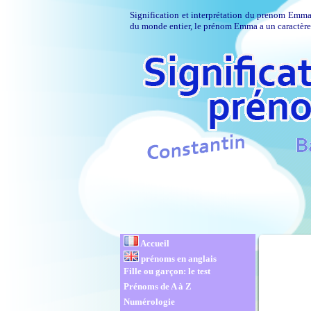
Signification et interprétation du prenom Emma
du monde entier, le prénom Emma a un caractère 
Accueil
prénoms en anglais
Fille ou garçon: le test
Prénoms de A à Z
Numérologie