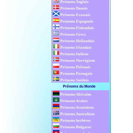
Prénoms Anglais
Prénoms Danois
Prénoms Ecossais
Prénoms Espagnols
Prénoms Finlandais
Prénoms Grecs
Prénoms Hollandais
Prénoms Irlandais
Prénoms Italiens
Prénoms Norvégiens
Prénoms Polonais
Prénoms Portugais
Prénoms Suédois
Prénoms du Monde
Prénoms Africains
Prénoms Arabes
Prénoms Arméniens
Prénoms Australiens
Prénoms berbères
Prénoms Bulgares