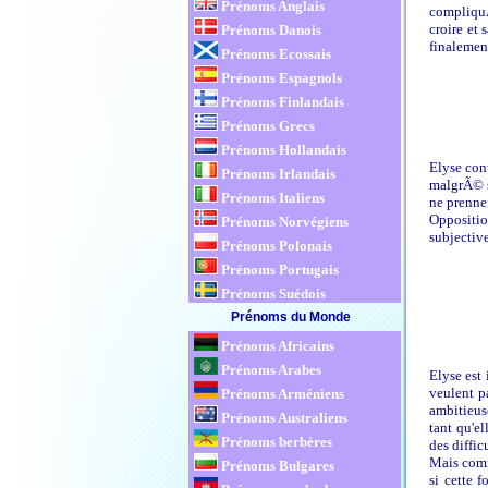
Prénoms Anglais
compliquÃ
croire et
Prénoms Danois
finalement
Prénoms Ecossais
Prénoms Espagnols
Prénoms Finlandais
Prénoms Grecs
Prénoms Hollandais
Elyse con
Prénoms Irlandais
malgrÃ© s
Prénoms Italiens
ne prennen
Opposition
Prénoms Norvégiens
subjective
Prénoms Polonais
Prénoms Portugais
Prénoms Suédois
Prénoms du Monde
Prénoms Africains
Prénoms Arabes
Elyse est
veulent p
Prénoms Arméniens
ambitieuse
Prénoms Australiens
tant qu'e
Prénoms berbères
des diffi
Mais com
Prénoms Bulgares
si cette 