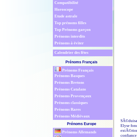
Compatibilité
Horoscope
Etude astrale
Top prénoms filles
Top Prénoms garçon
Prénoms interdits
Prénoms à éviter
Calendrier des fêtes
Prénoms Français
Prénoms Français
Prénoms Basques
Prénoms Bretons
Prénoms Catalans
Prénoms Provençaux
Prénoms classiques
Prénoms Rares
Prénoms Médiévaux
SÃ©duisan
Prénoms Europe
Elyse fonc
extÃ©rior
Prénoms Allemands
confiance