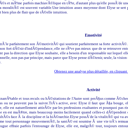
©s et mÃªme parfois machiavÃ©lique en tÃªte, d'autant plus qu'elle possÃ¨de une 
 sa moralitÃ© est souvent variable.Une intuition assez moyenne dont Elyse se sert 
 bien plus de flair que de rÃ©elle intuition.
Emotivité
trÃ´le parfaitement son Ã©motivitÃ© qui soutient parfaitement sa forte activitÃ©
on fort dÃ©sir d'indÃ©pendance, elle ne rÃªve pas mieux que de se retrouver ento
t pas la direction que Elyse souhaite, elle a besoin d'un responsable sur lequel el
nelle, non pas par principe, mais parce que Elyse pense dÃ©tenir, seule, la vision ex
.
Obtenez une analyse plus détaillée, en cliquant 
Activité
 inarrÃªtable et tous reculs ou hÃ©sitations de l'Autre sont perÃ§us comme Ã©chec.
as ou ne peuvent pas la suivre.TrÃ¨s active, avec Elyse il faut que Ã§a bouge, 
, elle est naturellement attirÃ©e par les professions exaltantes et pourquoi pas ri
lle en est maÃ®tre, mais beaucoup moins facilement quand celles-ci dÃ©pendent 
cultÃ©s face Ã la discipline et la hiÃ©rarchie.Elyse possÃ¨de la vitalitÃ© qui va a
me tout personnage mouvementÃ©, la santÃ© est soumise Ã une vie trÃ¨s remua
fougue effraie parfois l'entourage de Elyse, elle est, malgrÃ© tout, toujours ento