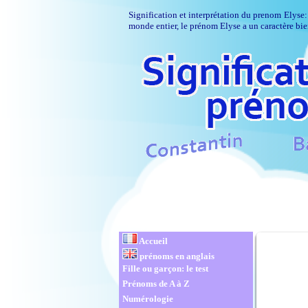
Signification et interprétation du prenom Elyse:
monde entier, le prénom Elyse a un caractère bie
Accueil
prénoms en anglais
Fille ou garçon: le test
Prénoms de A à Z
Numérologie