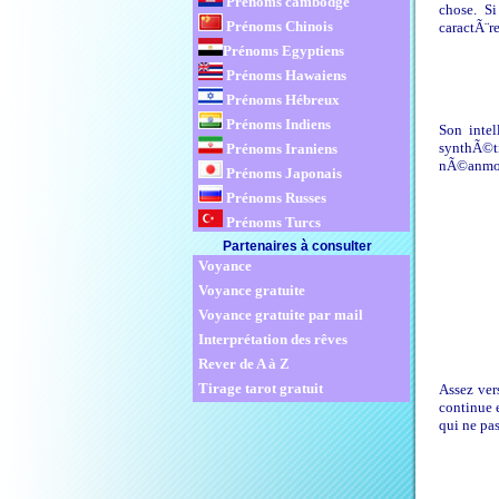
Prénoms cambodge
chose. S
Prénoms Chinois
caractÃ¨r
Prénoms Egyptiens
Prénoms Hawaiens
Prénoms Hébreux
Prénoms Indiens
Son intel
synthÃ©ti
Prénoms Iraniens
nÃ©anmoin
Prénoms Japonais
Prénoms Russes
Prénoms Turcs
Partenaires à consulter
Voyance
Voyance gratuite
Voyance gratuite par mail
Interprétation des rêves
Rever de A à Z
Tirage tarot gratuit
Assez vers
continue 
qui ne pa