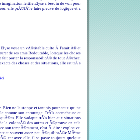
imagination fertile.Elyse a besoin de voir pour
peu, elle prÃ©fÃ¨re faire preuve de logique et a
. Elyse voue un vÃ©ritable culte Ã l'amitiÃ© et
urer de ses amis.Redoutable, lorsque les choses
le fait porter la responsabilitÃ© de tout Ã©chec.
acte des choses et des situations, elle est trÃ¨s
ici
 Rien ne la stoppe et tant pis pour ceux qui ne
elle comme son entourage. TrÃ¨s accrocheuse et
squÃ©es. Elle s'adapte trÃ¨s bien aux situations
de la volontÃ© des autres et Ã©prouve en cela
vec son tempÃ©rament, c'est-Ã -dire : explosive.
nte et souvent assez peu Ã©quilibrÃ©e.MÃªme
urÃ© car avec elle, il se passe toujours quelque