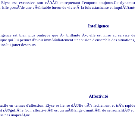
i Elyse est excessive, son cÃ´tÃ© entreprenant l'emporte toujours.Ce dynami
e. Elle possÃ¨de une vÃ©ritable fureur de vivre Ã la fois attachante et inquiÃ©tant
Intelligence
ligence est bien plus pratique que Â« brillante Â», elle est mise au service d
que qui lui permet d'avoir immÃ©diatement une vision d'ensemble des situations, 
s lui jouer des tours.
Affectivité
atile en termes d'affection, Elyse se lie, se dÃ©lie trÃ¨s facilement et trÃ¨s rapi
et rÃ©guliÃ¨re. Son affectivitÃ© est un mÃ©lange d'amitiÃ©, de sensorialitÃ© et d
sse pas inaperÃ§ue.