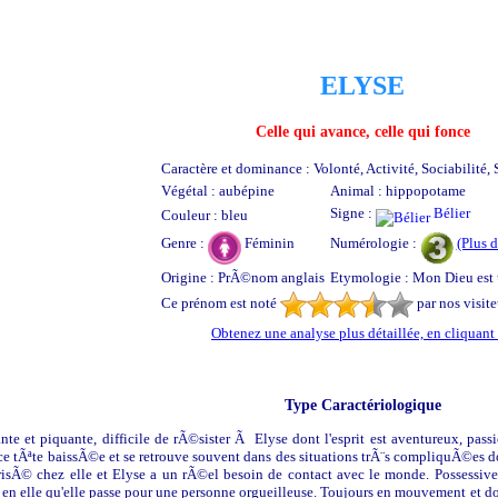
ELYSE
Celle qui avance, celle qui fonce
Caractère et dominance : Volonté, Activité, Sociabilité, 
Végétal : aubépine
Animal : hippopotame
Signe :
Bélier
Couleur : bleu
Genre :
Féminin
Numérologie :
(Plus d
Origine : PrÃ©nom anglais
Etymologie : Mon Dieu est 
Ce prénom est noté
par nos visite
Obtenez une analyse plus détaillée, en cliquant 
Type Caractériologique
te et piquante, difficile de rÃ©sister Ã Elyse dont l'esprit est aventureux, pass
e tÃªte baissÃ©e et se retrouve souvent dans des situations trÃ¨s compliquÃ©es dont
isÃ© chez elle et Elyse a un rÃ©el besoin de contact avec le monde. Possessive, 
 en elle qu'elle passe pour une personne orgueilleuse. Toujours en mouvement et don