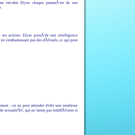
sme envahit Elyse, chaque paramÃ¨tre de son
e.
e ses actions. Elyse possÃ¨de une intelligence
ne s'embarrassant pas des dÃ©tails, ce qui peut
dement ; on ne peut attendre d'elle une tendresse
e sexualitÃ©, qui ne laisse pas indiffÃ©rent et