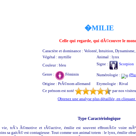
�MILIE
Celle qui regarde, qui dÃ©couvre le mon
Caractère et dominance : Volonté, Intuition, Dynamisme, 
Végétal : myrtille
Animal : lynx
Signe :
Scorpion
Couleur : bleu
Genre :
Féminin
Numérologie :
(Plu
Origine : PrÃ©nom allemand
Etymologie : Rival
Ce prénom est noté
par nos visiteu
Obtenez une analyse plus détaillée, en cliquant 
Type Caractériologique
 vie, trÃ¨s Ã©motive et rÃ©active, émilie est souvent effrontÃ©e voire mÃªme
s sa gaitÃ© est contagieuse. Tout comme son animal totem : le lynx, émilie obser