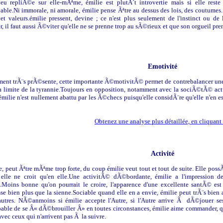
eu repliÃ©e sur elle-mÃªme, émilie est plutÃ´t introvertie mais si elle rest
ble.Ni immorale, ni amorale, émilie pense Ãªtre au dessus des lois, des coutumes. E
 et valeurs.émilie pressent, devine ; ce n'est plus seulement de l'instinct ou de l
, il faut aussi Ã©viter qu'elle ne se prenne trop au sÃ©rieux et que son orgueil pre
Emotivité
ent trÃ¨s prÃ©sente, cette importante Ã©motivitÃ© permet de contrebalancer une
 limite de la tyrannie.Toujours en opposition, notamment avec la sociÃ©tÃ© actu
émilie n'est nullement abattu par les Ã©checs puisqu'elle considÃ¨re qu'elle n'en e
Obtenez une analyse plus détaillée, en cliquant 
Activité
e, peut Ãªtre mÃªme trop forte, du coup émilie veut tout et tout de suite. Elle pos
s elle ne croit qu'en elle.Une activitÃ© dÃ©bordante, émilie a l'impression 
.Moins bonne qu'on pourrait le croire, l'apparence d'une excellente santÃ© e
sse bien plus que la sienne.Sociable quand elle en a envie, émilie peut trÃ¨s bien
 autres. NÃ©anmoins si émilie accepte l'Autre, si l'Autre arrive Ã dÃ©jouer ses
able de se Â« dÃ©brouiller Â» en toutes circonstances, émilie aime commander, qu'
avec ceux qui n'arrivent pas Ã la suivre.