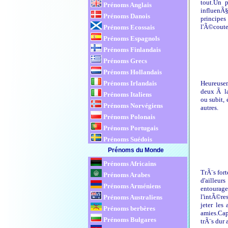
tout.Un p
Prénoms Anglais
influenÃ§a
Prénoms Danois
principes
l'Ã©couter
Prénoms Ecossais
Prénoms Espagnols
Prénoms Finlandais
Prénoms Grecs
Prénoms Hollandais
Heureusem
Prénoms Irlandais
deux Ã la
Prénoms Italiens
ou subit, 
Prénoms Norvégiens
autres.
Prénoms Polonais
Prénoms Portugais
Prénoms Suédois
Prénoms du Monde
Prénoms Africains
TrÃ¨s fort
Prénoms Arabes
d'ailleur
Prénoms Arméniens
entourage
l'intÃ©re
Prénoms Australiens
jeter les
Prénoms berbères
amies.Cap
Prénoms Bulgares
trÃ¨s dur 