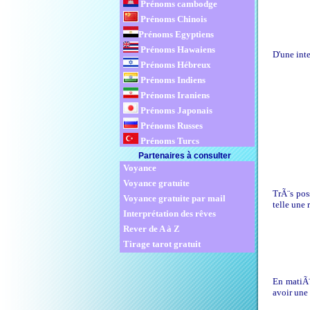
Prénoms cambodge
Prénoms Chinois
Prénoms Egyptiens
Prénoms Hawaiens
D'une inte
Prénoms Hébreux
Prénoms Indiens
Prénoms Iraniens
Prénoms Japonais
Prénoms Russes
Prénoms Turcs
Partenaires à consulter
Voyance
Voyance gratuite
TrÃ¨s poss
Voyance gratuite par mail
telle une 
Interprétation des rêves
Rever de A à Z
Tirage tarot gratuit
En matiÃ¨
avoir une