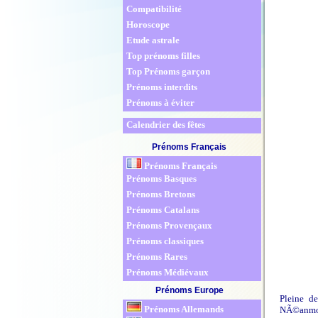
Compatibilité
Horoscope
Etude astrale
Top prénoms filles
Top Prénoms garçon
Prénoms interdits
Prénoms à éviter
Calendrier des fêtes
Prénoms Français
Prénoms Français
Prénoms Basques
Prénoms Bretons
Prénoms Catalans
Prénoms Provençaux
Prénoms classiques
Prénoms Rares
Prénoms Médiévaux
Prénoms Europe
Pleine de
Prénoms Allemands
NÃ©anmoin