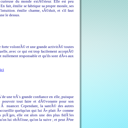
e curieuse du monde extÃ©rieur. Elle est peu
n fait, émilie se fabrique sa propre morale, ses
'intuition. émilie charme, sÃ©duit, et s'il faut
nne le dessus.
 forte volontÃ© et une grande activitÃ© toutes
elle, avec ce qui est trop facilement acceptÃ©
st nullement responsable et qu'ils sont dÃ»s aux
ici
sÃ¨de une trÃ¨s grande confiance en elle, puisque
de pouvoir tout faire et dÃ©vorante pour son
st Ã nuancer. Cependant, la santÃ© des autres
 accueillir quelqu'un qui lui Â« plait Â» comme
 piÃ¨ges, elle est alors une des plus fidÃ¨les
on lui obÃ©isse, qu'on la suive ; et peut Ãªtre