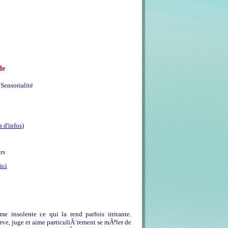
de
Sensorialité
s d'infos)
rs
ici
 insolente ce qui la rend parfois irritante.
ve, juge et aime particuliÃ¨rement se mÃªler de