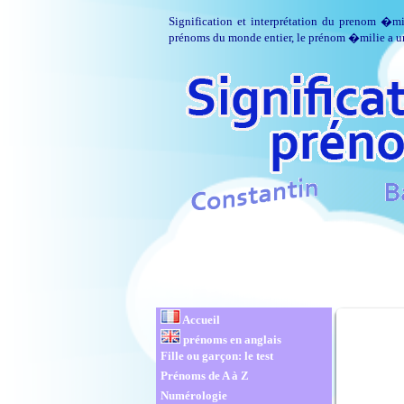
Signification et interprétation du prenom �mi
prénoms du monde entier, le prénom �milie a un 
Accueil
prénoms en anglais
Fille ou garçon: le test
Prénoms de A à Z
Numérologie