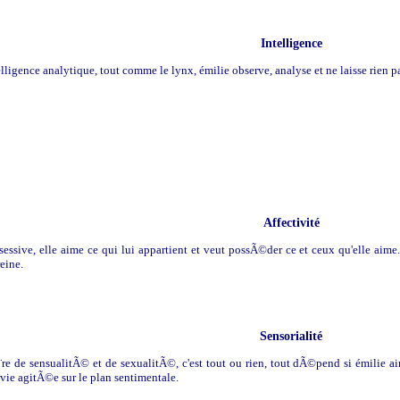
Intelligence
lligence analytique, tout comme le lynx, émilie observe, analyse et ne laisse rien pa
Affectivité
essive, elle aime ce qui lui appartient et veut possÃ©der ce et ceux qu'elle aime. 
reine.
Sensorialité
re de sensualitÃ© et de sexualitÃ©, c'est tout ou rien, tout dÃ©pend si émilie
 vie agitÃ©e sur le plan sentimentale.