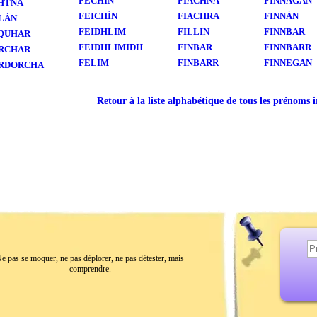
FECHÍN
FIACHNA
FINNAGÁN
HTNA
FEICHÍN
FIACHRA
FINNÁN
LÁN
FEIDHLIM
FILLIN
FINNBAR
QUHAR
FEIDHLIMIDH
FINBAR
FINNBARR
RCHAR
FELIM
FINBARR
FINNEGAN
RDORCHA
Retour à la liste alphabétique de tous les prénoms 