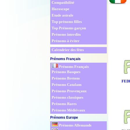
Compatibilité
Horoscope
Etude astrale
Top prénoms filles
Top Prénoms garçon
Prénoms interdits
Prénoms à éviter
Calendrier des fêtes
Prénoms Français
Prénoms Français
Prénoms Basques
Prénoms Bretons
FED
Prénoms Catalans
Prénoms Provençaux
Prénoms classiques
Prénoms Rares
Prénoms Médiévaux
Prénoms Europe
Prénoms Allemands