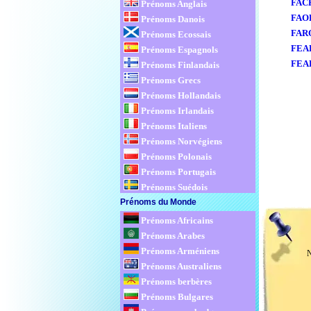
FAC
Prénoms Anglais
FAO
Prénoms Danois
FAR
Prénoms Ecossais
FEA
Prénoms Espagnols
FEA
Prénoms Finlandais
Prénoms Grecs
Prénoms Hollandais
Prénoms Irlandais
Prénoms Italiens
Prénoms Norvégiens
Prénoms Polonais
Prénoms Portugais
Prénoms Suédois
Prénoms du Monde
Prénoms Africains
Prénoms Arabes
Prénoms Arméniens
Prénoms Australiens
Prénoms berbères
Prénoms Bulgares