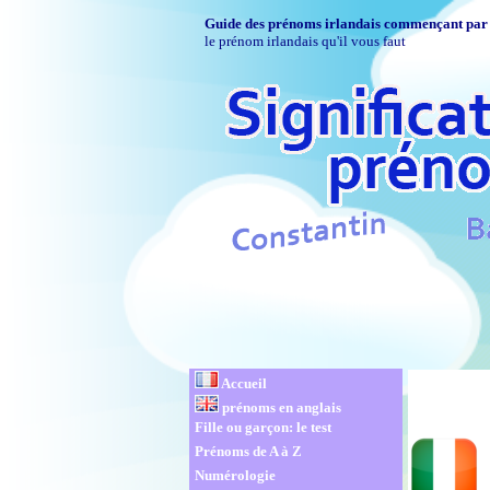
Guide des prénoms irlandais commençant par l
le prénom irlandais qu'il vous faut
Accueil
prénoms en anglais
Fille ou garçon: le test
Prénoms de A à Z
Numérologie