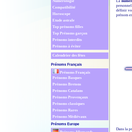
Numérologie
La
numér
personnel
Compatibilité
définir vo
Horoscope
prénom en 
Etude astrale
Top prénoms filles
Top Prénoms garçon
Prénoms interdits
Prénoms à éviter
Calendrier des fêtes
Prénoms Français
Prénoms Français
Prénoms Basques
Prénoms Bretons
Prénoms Catalans
Prénoms Provençaux
Prénoms classiques
Prénoms Rares
Prénoms Médiévaux
Prénoms Europe
Dans la pr
Prénoms Allemands