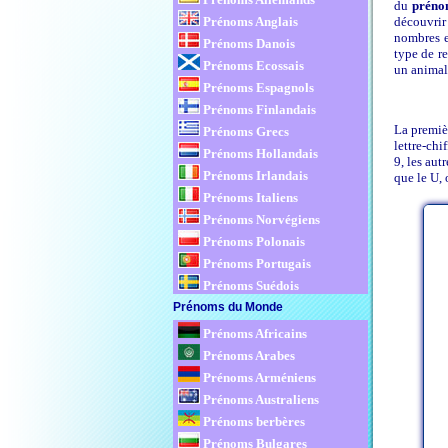
du
prén
découvrir 
Prénoms Anglais
nombres et
Prénoms Danois
type de r
Prénoms Ecossais
un animal
Prénoms Espagnols
Prénoms Finlandais
La premièr
Prénoms Grecs
lettre-chi
Prénoms Hollandais
9, les aut
Prénoms Irlandais
que le U, 
Prénoms Italiens
Prénoms Norvégiens
Prénoms Polonais
Prénoms Portugais
Prénoms Suédois
Prénoms du Monde
Prénoms Africains
Prénoms Arabes
Prénoms Arméniens
Prénoms Australiens
Prénoms berbères
Prénoms Bulgares