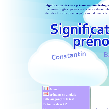
Signification de votre prénom en numérologie
La numérologie appelée aussi science des nombres
dans le choix du prénom qu'ils vont donner à leu
Accueil
prénoms en anglais
Fille ou garçon: le test
Prénoms de A à Z