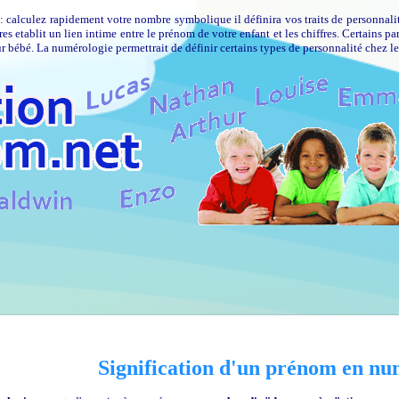
: calculez rapidement votre nombre symbolique il définira vos traits de personnalit
 etablit un lien intime entre le prénom de votre enfant et les chiffres. Certains 
r bébé. La numérologie permettrait de définir certains types de personnalité chez l
Signification d'un prénom en nu