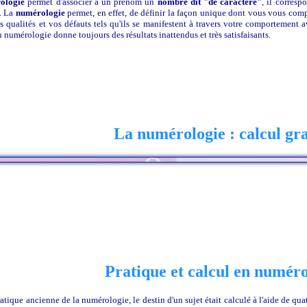
ologie
permet d'associer à un prénom un
nombre dit "de caractère"
, il corres
. La
numérologie
permet, en effet, de définir la façon unique dont vous vous comp
s qualités et vos défauts tels qu'ils se manifestent à travers votre comportement a
numérologie donne toujours des résultats inattendus et très satisfaisants.
La numérologie : calcul gra
Pratique et calcul en numéro
atique ancienne de la numérologie, le destin d'un sujet était calculé à l'aide de qua